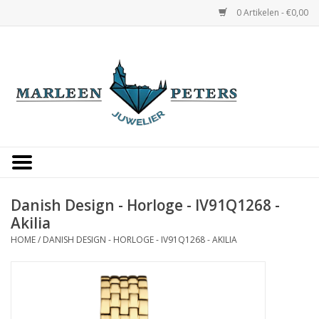
0 Artikelen - €0,00
Home
Horloges
Sieraden
Gepersonaliseerd
Danish Design - Horloge - IV91Q1268 -
Akilia
Occasions
HOME
/
DANISH DESIGN - HORLOGE - IV91Q1268 - AKILIA
Trouwringen
Overige