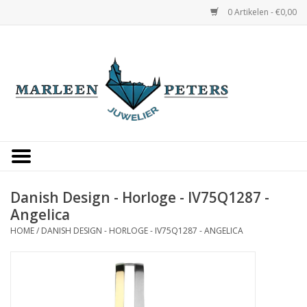
0 Artikelen - €0,00
Home
Horloges
Sieraden
Gepersonaliseerd
Danish Design - Horloge - IV75Q1287 -
Angelica
Occasions
HOME
/
DANISH DESIGN - HORLOGE - IV75Q1287 - ANGELICA
Trouwringen
Overige