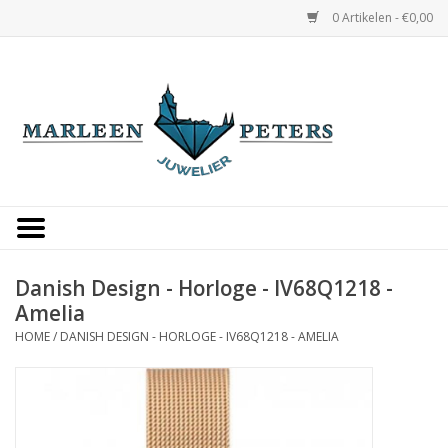
0 Artikelen - €0,00
Home
Horloges
Sieraden
Gepersonaliseerd
Danish Design - Horloge - IV68Q1218 -
Amelia
Occasions
HOME
/
DANISH DESIGN - HORLOGE - IV68Q1218 - AMELIA
Trouwringen
Overige