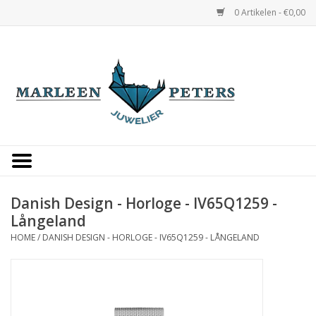
0 Artikelen - €0,00
Home
Horloges
Sieraden
Gepersonaliseerd
Danish Design - Horloge - IV65Q1259 -
Långeland
Occasions
HOME
/
DANISH DESIGN - HORLOGE - IV65Q1259 - LÅNGELAND
Trouwringen
Overige