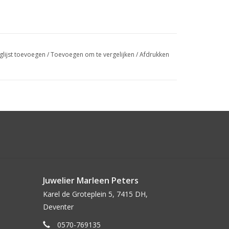
glijst toevoegen
/
Toevoegen om te vergelijken
/
Afdrukken
Juwelier Marleen Peters
Karel de Groteplein 5, 7415 DH,
Deventer
0570-769135