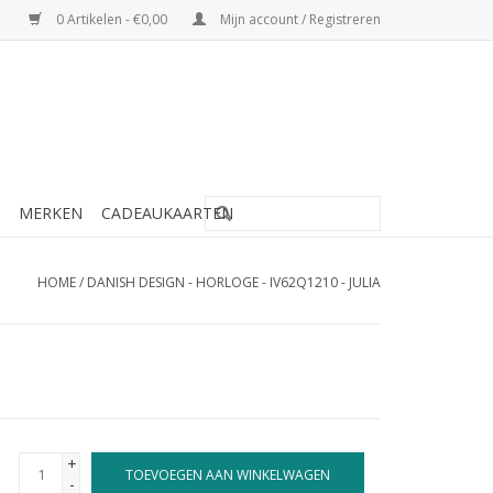
0 Artikelen - €0,00
Mijn account / Registreren
MERKEN
CADEAUKAARTEN
HOME
/
DANISH DESIGN - HORLOGE - IV62Q1210 - JULIA
+
TOEVOEGEN AAN WINKELWAGEN
-