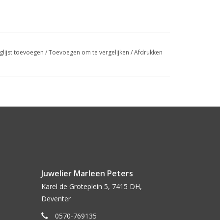
glijst toevoegen
/
Toevoegen om te vergelijken
/
Afdrukken
Juwelier Marleen Peters
Karel de Groteplein 5, 7415 DH,
Deventer
0570-769135