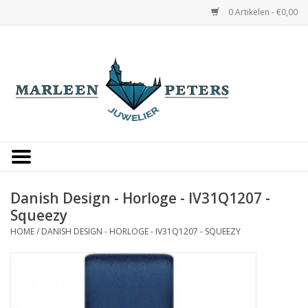
0 Artikelen - €0,00
Home
Horloges
Sieraden
Gepersonaliseerd
Danish Design - Horloge - IV31Q1207 -
Squeezy
Occasions
HOME
/
DANISH DESIGN - HORLOGE - IV31Q1207 - SQUEEZY
Trouwringen
Overige