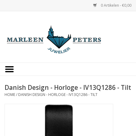
0 Artikelen - €0,00
Home
Horloges
Sieraden
Gepersonaliseerd
Danish Design - Horloge - IV13Q1286 - Tilt
HOME
/
DANISH DESIGN - HORLOGE - IV13Q1286 - TILT
Occasions
Trouwringen
Overige