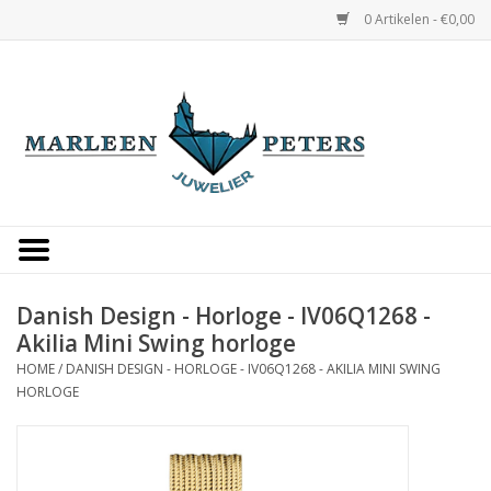
0 Artikelen - €0,00
Home
Horloges
Sieraden
Gepersonaliseerd
Danish Design - Horloge - IV06Q1268 -
Akilia Mini Swing horloge
Occasions
HOME
/
DANISH DESIGN - HORLOGE - IV06Q1268 - AKILIA MINI SWING
HORLOGE
Trouwringen
Overige