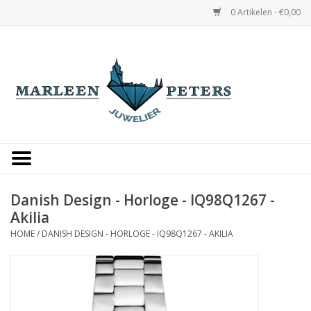
0 Artikelen - €0,00
Home
Horloges
Sieraden
Gepersonaliseerd
Danish Design - Horloge - IQ98Q1267 -
Akilia
Occasions
HOME
/
DANISH DESIGN - HORLOGE - IQ98Q1267 - AKILIA
Trouwringen
Overige