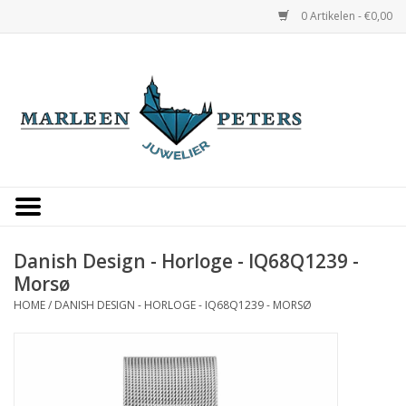
0 Artikelen - €0,00
Home
Horloges
Sieraden
Gepersonaliseerd
Danish Design - Horloge - IQ68Q1239 -
Morsø
Occasions
HOME
/
DANISH DESIGN - HORLOGE - IQ68Q1239 - MORSØ
Trouwringen
Overige