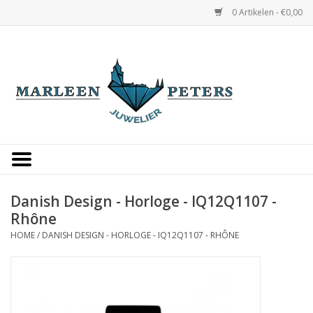
0 Artikelen - €0,00
Home
Horloges
Sieraden
Gepersonaliseerd
Danish Design - Horloge - IQ12Q1107 -
Rhône
Occasions
HOME
/
DANISH DESIGN - HORLOGE - IQ12Q1107 - RHÔNE
Trouwringen
Overige