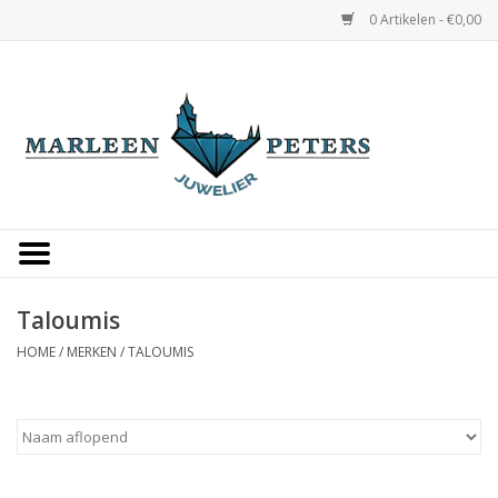
0 Artikelen - €0,00
Home
Horloges
Sieraden
Gepersonaliseerd
Taloumis
HOME
/
MERKEN
/
TALOUMIS
Occasions
Trouwringen
Overige