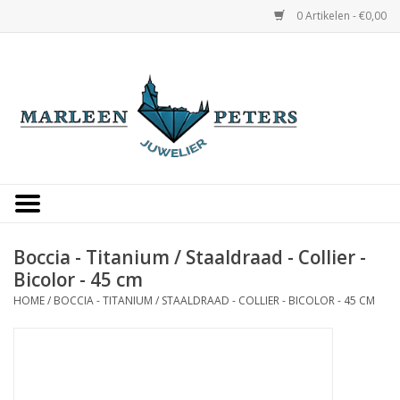
0 Artikelen - €0,00
Home
Horloges
Sieraden
Gepersonaliseerd
Boccia - Titanium / Staaldraad - Collier -
Bicolor - 45 cm
Occasions
HOME
/
BOCCIA - TITANIUM / STAALDRAAD - COLLIER - BICOLOR - 45 CM
Trouwringen
Overige