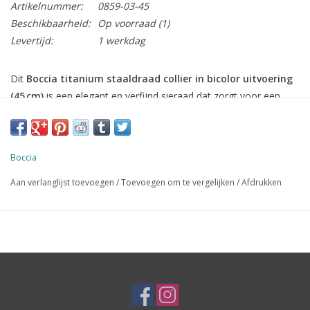
Artikelnummer:
0859-03-45
Beschikbaarheid:
Op voorraad
(1)
Levertijd:
1 werkdag
Dit
Boccia titanium staaldraad collier in bicolor uitvoering
(45 cm)
is een elegant en verfijnd sieraad dat zorgt voor een
moderne en stijlvolle uitstraling. De combinatie van zilver- en
goudkleurige accenten maakt dit collier veelzijdig en eenvoudig
te dragen bij elke outfit.
Boccia
Het collier is gemaakt van
hoogwaardig titanium
, een
Aan verlanglijst toevoegen
/
Toevoegen om te vergelijken
/
Afdrukken
lichtgewicht en huidvriendelijk materiaal dat bekendstaat om zijn
sterkte en duurzaamheid. Dankzij het bicolor design past het bij
zowel zilveren als gouden accessoires.
Waarom kiezen voor dit collier?
• Stijlvol bicolor ontwerp
• Gemaakt van lichtgewicht en huidvriendelijk titanium
• Lengte 45 cm – ideaal om solo te dragen of met hangers