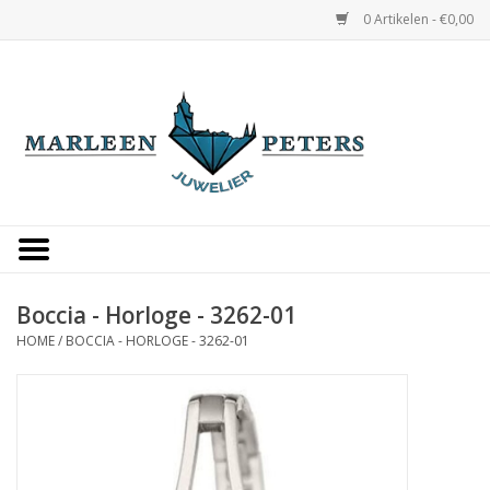
0 Artikelen - €0,00
Home
Horloges
Sieraden
Gepersonaliseerd
Boccia - Horloge - 3262-01
HOME
/
BOCCIA - HORLOGE - 3262-01
Occasions
Trouwringen
Overige