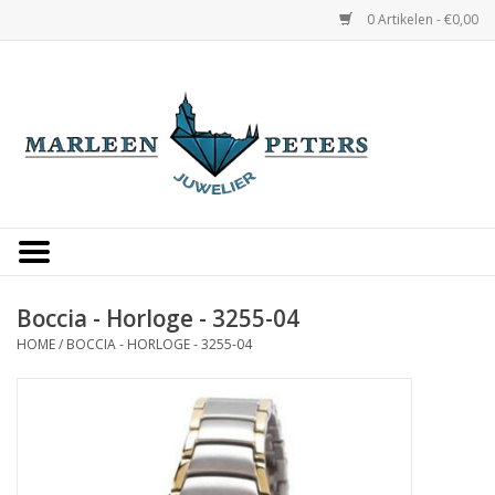
0 Artikelen - €0,00
Home
Horloges
Sieraden
Gepersonaliseerd
Boccia - Horloge - 3255-04
HOME
/
BOCCIA - HORLOGE - 3255-04
Occasions
Trouwringen
Overige