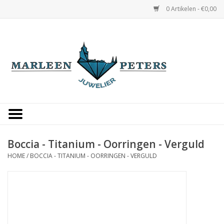
0 Artikelen - €0,00
Home
Horloges
Sieraden
Gepersonaliseerd
Boccia - Titanium - Oorringen - Verguld
HOME
/
BOCCIA - TITANIUM - OORRINGEN - VERGULD
Occasions
Trouwringen
Overige