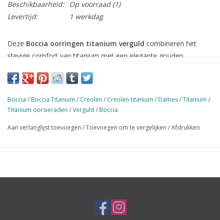
Beschikbaarheid:
Op voorraad
(1)
Levertijd:
1 werkdag
Deze
Boccia oorringen titanium verguld
combineren het
stevige comfort van titanium met een elegante gouden
uitstraling. Het verfijnde ontwerp maakt ze geschikt voor
dagelijkse looks én feestelijke momenten, en ze zijn een
stijlvolle toevoeging aan elke sieradencollectie.
Boccia
/
Boccia Titanium
/
Creolen
/
Creolen titanium
/
Dames
/
Titanium
/
De oorringen zijn gemaakt van
hoogwaardig titanium
, een
Titanium oorsieraden
/
Verguld
/
Boccia
lichtgewicht en huidvriendelijk materiaal
dat comfortabel
Aan verlanglijst toevoegen
/
Toevoegen om te vergelijken
/
Afdrukken
zit, zelfs bij langdurig dragen. De vergulde afwerking geeft een
warme glans zonder in te leveren op draagcomfort. Titanium is
bovendien
hypoallergeen
, perfect voor mensen met een
gevoelige huid.
Waarom deze Boccia oorringen?
• Elegant verguld design met warme gouden kleur
• Gemaakt van lichtgewicht en huidvriendelijk titanium