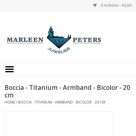
0 Artikelen - €0,00
Home
Horloges
Sieraden
Gepersonaliseerd
Boccia - Titanium - Armband - Bicolor - 20
cm
Occasions
HOME
/
BOCCIA - TITANIUM - ARMBAND - BICOLOR - 20 CM
Trouwringen
Overige