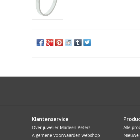
Klantenservice
Produ
Over juwelier Marleen Peters
Alle pro
Algemene voorwaarden webshop
Nieuwe 