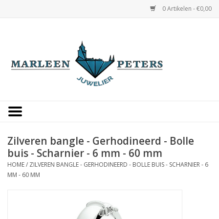
0 Artikelen - €0,00
Home
Horloges
Sieraden
Gepersonaliseerd
Zilveren bangle - Gerhodineerd - Bolle
buis - Scharnier - 6 mm - 60 mm
Occasions
HOME
/
ZILVEREN BANGLE - GERHODINEERD - BOLLE BUIS - SCHARNIER - 6
MM - 60 MM
Trouwringen
Overige