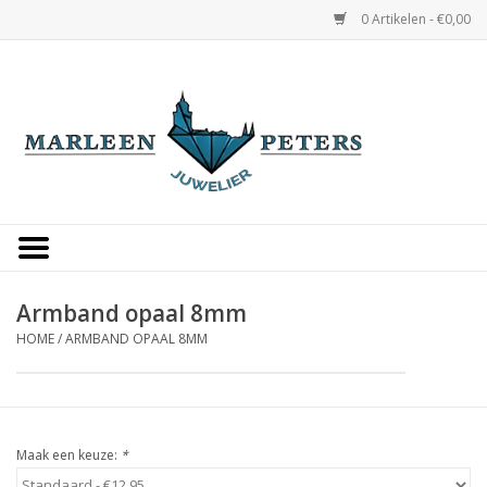
0 Artikelen - €0,00
Home
Horloges
Sieraden
Gepersonaliseerd
Armband opaal 8mm
HOME
/
ARMBAND OPAAL 8MM
Occasions
Trouwringen
Maak een keuze:
*
Overige