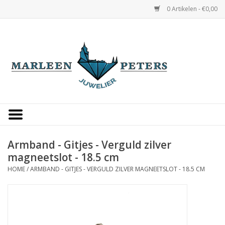
0 Artikelen - €0,00
Home
Horloges
Sieraden
Gepersonaliseerd
Armband - Gitjes - Verguld zilver
magneetslot - 18.5 cm
Occasions
HOME
/
ARMBAND - GITJES - VERGULD ZILVER MAGNEETSLOT - 18.5 CM
Trouwringen
Overige