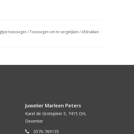
glijst toevoegen
/
Toevoegen om te vergelijken
/
Afdrukken
Juwelier Marleen Peters
Karel de Groteplein 5, 7415 DH,
Deventer
0570-769135