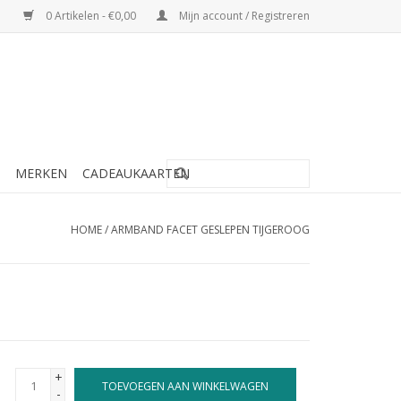
0 Artikelen - €0,00
Mijn account / Registreren
MERKEN
CADEAUKAARTEN
HOME
/
ARMBAND FACET GESLEPEN TIJGEROOG
+
TOEVOEGEN AAN WINKELWAGEN
-